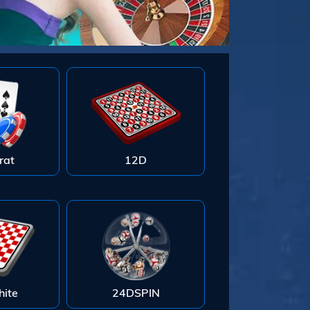
rat
12D
ite
24DSPIN