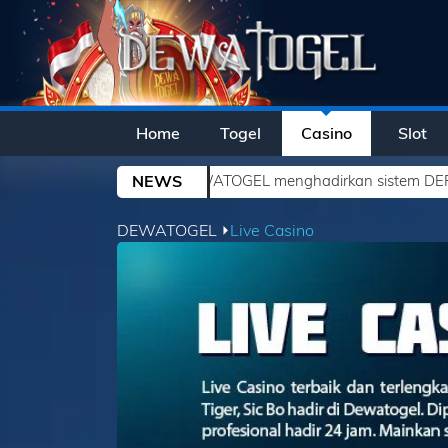
Home
Togel
Casino
Slot
DEWATOGEL menghadirkan sistem DEPOSIT YANG SEM
NEWS
DEWATOGEL ⏵
Live Casino