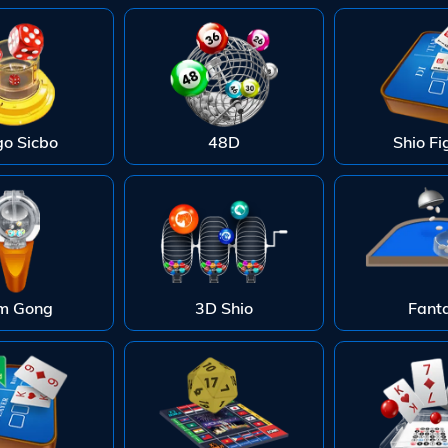
go Sicbo
48D
Shio Fi
m Gong
3D Shio
Fant