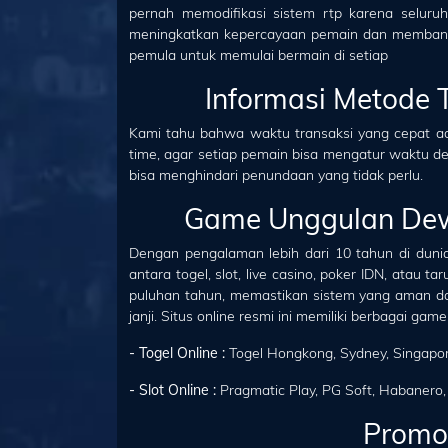
pernah memodifikasi sistem rtp karena selur
meningkatkan kepercayaan pemain dan membantu
pemula untuk memulai bermain di setiap
Informasi Metode 
Kami tahu bahwa waktu transaksi yang cepat ada
time, agar setiap pemain bisa mengatur waktu dep
bisa menghindari penundaan yang tidak perlu.
Game Unggulan DewaT
Dengan pengalaman lebih dari 10 tahun di dunia
antara togel, slot, live casino, poker IDN, atau
puluhan tahun, memastikan sistem yang aman da
janji. Situs online resmi ini memiliki berbagai g
- Togel Online :
Togel Hongkong, Sydney, Singapore,
- Slot Online :
Pragmatic Play, PG Soft, Habanero, 
Promo