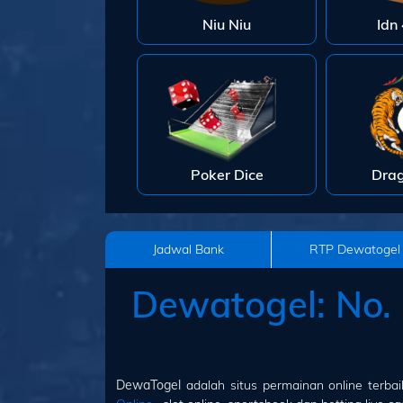
Niu Niu
Idn
Poker Dice
Drag
Jadwal Bank
RTP Dewatogel
Dewatogel: No. 
DewaTogel
adalah situs permainan online terba