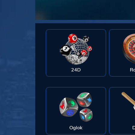
24D
Ro
Oglok
D