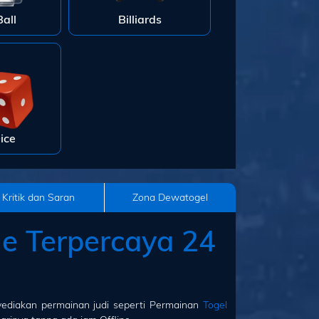
all
Billiards
ice
Kritik dan Saran
Zona Dewatogel
ne Terpercaya 24
yediakan permainan judi seperti Permainan
Togel