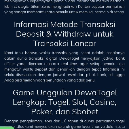
meningkatkan kepercayaan pemain dan membantu mereka bermain
lebih strategis. Sitem Zona menghadirkan Konten seputar permainan
yang sangat membantu para pemula untuk memulai bermain di setiap
Informasi Metode Transaksi
Deposit & Withdraw untuk
Transaksi Lancar
Kami tahu bahwa waktu transaksi yang cepat adalah segalanya
dalam dunia transaksi digital. DewaTogel menyajikan jadwal bank
offline yang diperbarui secara real-time, agar setiap pemain bisa
mengatur waktu deposit dan penarikan dengan tepat. Informasi ini
selalu disesuaikan dengan jadwal resmi dari pihak bank, sehingga
Anda bisa menghindari penundaan yang tidak perlu.
Game Unggulan DewaTogel
Lengkap: Togel, Slot, Casino,
Poker, dan Sbobet
Dengan pengalaman lebih dari 10 tahun di dunia permainan togel
online, situs kami menyediakan seluruh game favorit hanya dalam satu